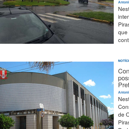
Antoni
Nest
inte
Pira
que 
cont
NOTÍC
Con
pos
Pre
Antoni
Nest
Cons
de O
Pira