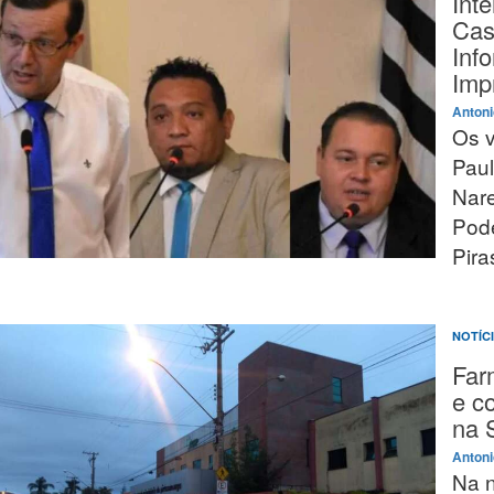
Int
Cas
Inf
Imp
Antoni
Os v
Paul
Nare
Pode
Pira
NOTÍC
Far
e c
na 
Antoni
Na n