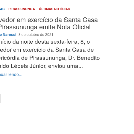
IAS
PIRASSUNUNGA
ÚLTIMAS NOTÍCIAS
vedor em exercício da Santa Casa
Pirassununga emite Nota Oficial
o Naressi
8 de outubro de 2021
nício da noite desta sexta-feira, 8, o
edor em exercício da Santa Casa de
ricórdia de Pirassununga, Dr. Benedito
ldo Lébeis Júnior, enviou uma...
uar lendo...
ção