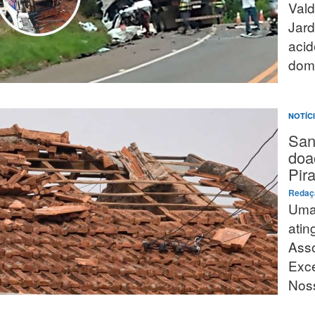
Vald
Jard
acid
domi
NOTÍC
San
doa
Pir
Reda
Uma
atin
Asso
Exce
Noss