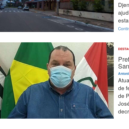
Djen
ajud
esta
Contin
DEST
Pre
San
Antoni
Atua
de f
de P
José
decr