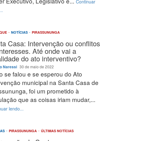
r Executivo, Legislativo e...
Continuar
..
AQUE
NOTÍCIAS
PIRASSUNUNGA
ta Casa: Intervenção ou conflitos
interesses. Até onde vai a
lidade do ato interventivo?
o Naressi
30 de maio de 2022
o se falou e se esperou do Ato
rvenção municipal na Santa Casa de
ssununga, foi um prometido à
lação que as coisas iriam mudar,...
uar lendo...
IAS
PIRASSUNUNGA
ÚLTIMAS NOTÍCIAS