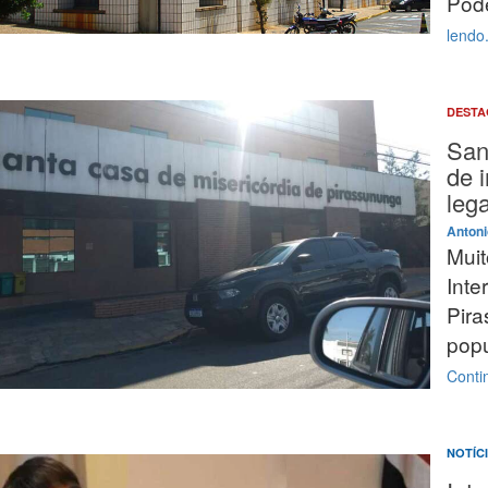
Pode
lendo.
DEST
San
de 
lega
Antoni
Muit
Inte
Pira
popu
Contin
NOTÍC