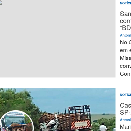
NOTÍC
San
com
“BD
Antoni
No ú
em e
Mise
conv
Con
NOTÍC
Cas
SP-
Antoni
Mari