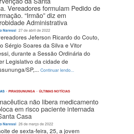
ervenção da Santa
a. Vereadores formulam Pedido de
ormação. “Irmão” diz em
robidade Administrativa
o Naressi
27 de abril de 2022
ereadores Jeferson Ricardo do Couto,
o Sérgio Soares da Silva e Vitor
ssi, durante a Sessão Ordinária do
r Legislativo da cidade de
ssununga/SP,...
Continuar lendo...
IAS
PIRASSUNUNGA
ÚLTIMAS NOTÍCIAS
macêutica não libera medicamento
oloca em risco paciente internada
Santa Casa
o Naressi
26 de março de 2022
oite de sexta-feira, 25, a jovem