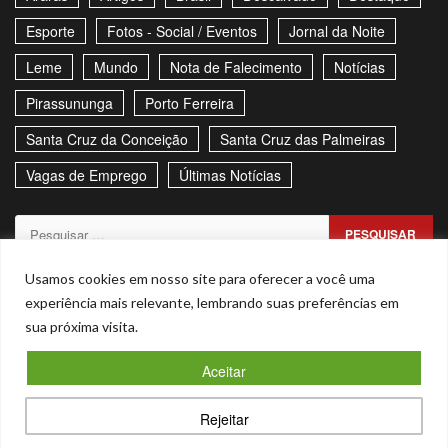
Esporte
Fotos - Social / Eventos
Jornal da Noite
Leme
Mundo
Nota de Falecimento
Notícias
Pirassununga
Porto Ferreira
Santa Cruz da Conceição
Santa Cruz das Palmeiras
Vagas de Emprego
Últimas Notícias
Pesquisar
por:
Sitemap
Política de Privacidade
Contato
Usamos cookies em nosso site para oferecer a você uma
experiência mais relevante, lembrando suas preferências em
Stories
sua próxima visita.
Facebook
Youtube
Aceitar
Copyright © Todos os direitos reservados. - CNPJ –
Rejeitar
53.855.101/0001-00
|
Magnitude
by AF themes.