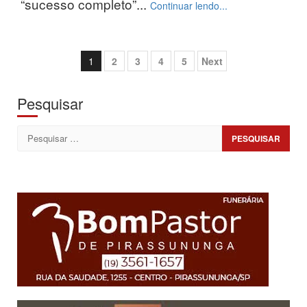
“sucesso completo”...
Continuar lendo...
Paginação
1
2
3
4
5
Next
de
posts
Pesquisar
Pesquisar
por: