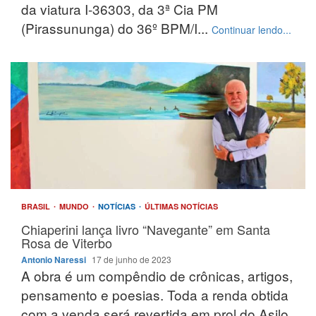
da viatura I-36303, da 3ª Cia PM
(Pirassununga) do 36º BPM/I...
Continuar lendo...
BRASIL
MUNDO
NOTÍCIAS
ÚLTIMAS NOTÍCIAS
Chiaperini lança livro “Navegante” em Santa
Rosa de Viterbo
Antonio Naressi
17 de junho de 2023
A obra é um compêndio de crônicas, artigos,
pensamento e poesias. Toda a renda obtida
com a venda será revertida em prol do Asilo