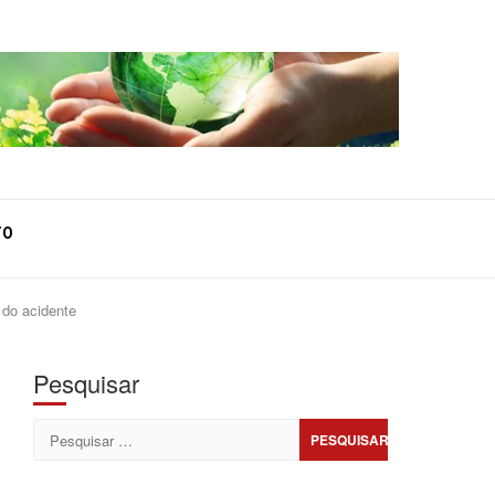
TO
 do acidente
Pesquisar
Pesquisar
por: