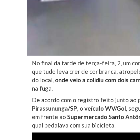
No final da tarde de terça-feira, 2, um c
que tudo leva crer de cor branca, atrope
do local,
onde veio a colidiu com dois c
na fuga.
De acordo com o registro feito junto ao 
Pirassununga
/SP
, o
veículo WV/Go
l, seg
em frente ao
Supermercado Santo Antô
qual pedalava com sua bicicleta.