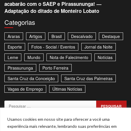
acabarão com o SAEP e Pirassununga! —
Adaptação do ditado de Monteiro Lobato
Categorias
Araras
Artigos
Brasil
Descalvado
Destaque
Esporte
Fotos - Social / Eventos
Jornal da Noite
Leme
Mundo
Nota de Falecimento
Notícias
Pirassununga
Porto Ferreira
Santa Cruz da Conceição
Santa Cruz das Palmeiras
Vagas de Emprego
Últimas Notícias
Pesquisar
por:
Sitemap
Política de Privacidade
Contato
Usamos cookies em nosso site para oferecer a você uma
experiência mais relevante, lembrando suas preferências em
Stories