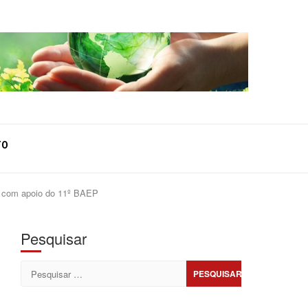
TO
v, com apoio do 11º BAEP
Pesquisar
Pesquisar
por: