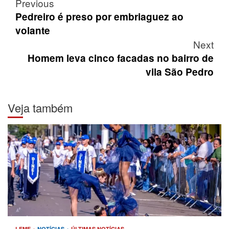
Post
Previous
navigation
Pedreiro é preso por embriaguez ao
volante
Next
Homem leva cinco facadas no bairro de
vila São Pedro
Veja também
LEME
NOTÍCIAS
ÚLTIMAS NOTÍCIAS