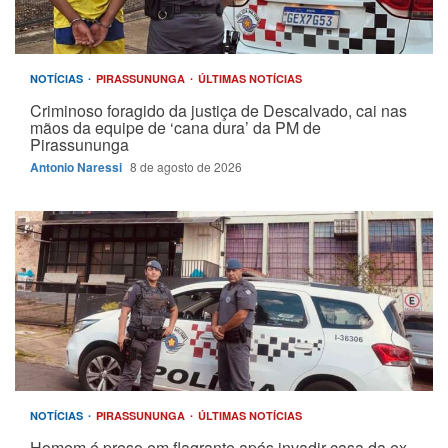
NOTÍCIAS
PIRASSUNUNGA
ÚLTIMAS NOTÍCIAS
Criminoso foragido da justiça de Descalvado, cai nas
mãos da equipe de ‘cana dura’ da PM de
Pirassununga
Antonio Naressi
8 de agosto de 2026
NOTÍCIAS
PIRASSUNUNGA
ÚLTIMAS NOTÍCIAS
Homem é preso em flagrante após invadir casa da ex-