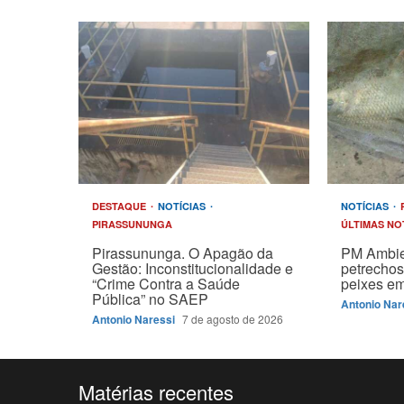
DESTAQUE
NOTÍCIAS
NOTÍCIAS
PIRASSUNUNGA
ÚLTIMAS NO
Pirassununga. O Apagão da
PM Ambie
Gestão: Inconstitucionalidade e
petrechos
“Crime Contra a Saúde
peixes em
Pública” no SAEP
Antonio Nar
Antonio Naressi
7 de agosto de 2026
Matérias recentes