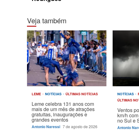
Veja também
LEME
NOTÍCIAS
ÚLTIMAS NOTÍCIAS
NOTÍCIAS
ÚLTIMAS NO
Leme celebra 131 anos com
mais de um mês de atrações
Ventos p
gratuitas, inaugurações e
km/h com 
grandes eventos
no Sul e 
Antonio Naressi
7 de agosto de 2026
Antonio Nar