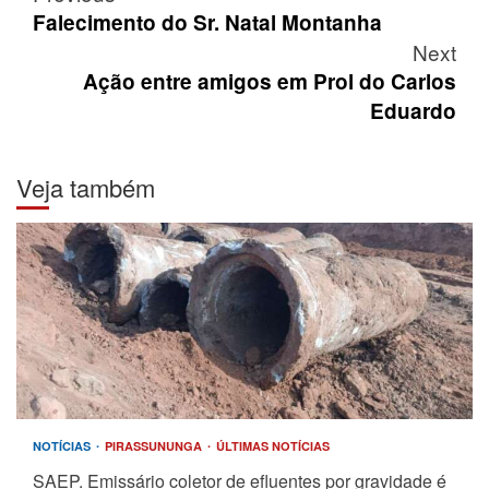
navigation
Falecimento do Sr. Natal Montanha
Next
Ação entre amigos em Prol do Carlos
Eduardo
Veja também
NOTÍCIAS
PIRASSUNUNGA
ÚLTIMAS NOTÍCIAS
SAEP. Emissário coletor de efluentes por gravidade é