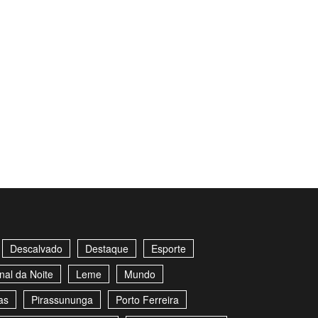
Descalvado
Destaque
Esporte
nal da Noite
Leme
Mundo
as
Pirassununga
Porto Ferreira