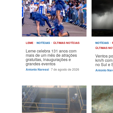
LEME
NOTÍCIAS
ÚLTIMAS NOTÍCIAS
NOTÍCIAS
ÚLTIMAS NO
Leme celebra 131 anos com
mais de um mês de atrações
Ventos p
gratuitas, inaugurações e
km/h com 
grandes eventos
no Sul e 
Antonio Naressi
7 de agosto de 2026
Antonio Nar