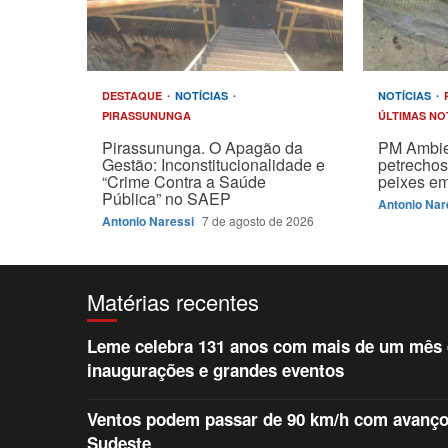
DESTAQUE
NOTÍCIAS
NOTÍCIAS
PIRASSUNUNGA
ÚLTIMAS NO
Pirassununga. O Apagão da
PM Ambie
Gestão: Inconstitucionalidade e
petrechos
“Crime Contra a Saúde
peixes em
Pública” no SAEP
Antonio Nar
Antonio Naressi
7 de agosto de 2026
Matérias recentes
Leme celebra 131 anos com mais de um mês d
inaugurações e grandes eventos
Ventos podem passar de 90 km/h com avanço d
Sudeste