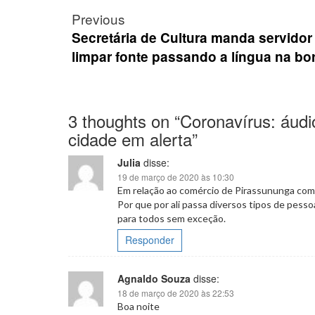
Post
Previous
navigation
Secretária de Cultura manda servidor
limpar fonte passando a língua na bo
3 thoughts on “
Coronavírus: áudi
cidade em alerta
”
Julia
disse:
19 de março de 2020 às 10:30
Em relação ao comércio de Pirassununga como
Por que por ali passa diversos tipos de pesso
para todos sem exceção.
Responder
Agnaldo Souza
disse:
18 de março de 2020 às 22:53
Boa noite