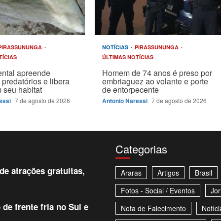
PIRASSUNUNGA
NOTÍCIAS
PIRASSUNUNGA
TÍCIAS
ÚLTIMAS NOTÍCIAS
ntal apreende
Homem de 74 anos é preso por
 predatórios e libera
embriaguez ao volante e porte
 seu habitat
de entorpecente
essi
7 de agosto de 2026
Antonio Naressi
7 de agosto de 2026
Categorias
e atrações gratuitas,
Araras
Artigos
Brasil
Fotos - Social / Eventos
Jor
e frente fria no Sul e
Nota de Falecimento
Notíci