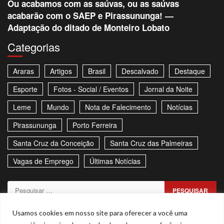
Ou acabamos com as saúvas, ou as saúvas
acabarão com o SAEP e Pirassununga! —
Adaptação do ditado de Monteiro Lobato
Categorias
Araras
Artigos
Brasil
Descalvado
Destaque
Esporte
Fotos - Social / Eventos
Jornal da Noite
Leme
Mundo
Nota de Falecimento
Notícias
Pirassununga
Porto Ferreira
Santa Cruz da Conceição
Santa Cruz das Palmeiras
Vagas de Emprego
Últimas Notícias
Pesquisar
por:
Sitemap
Política de Privacidade
Contato
Usamos cookies em nosso site para oferecer a você uma