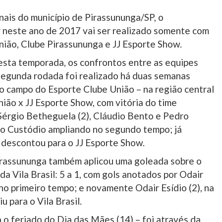
nais do município de Pirassununga/SP, o
 neste ano de 2017 vai ser realizado somente com
nião, Clube Pirassununga e JJ Esporte Show.
esta temporada, os confrontos entre as equipes
 segunda rodada foi realizado há duas semanas
no campo do Esporte Clube União – na região central
ião x JJ Esporte Show, com vitória do time
, Sérgio Betheguela (2), Cláudio Bento e Pedro
oão Custódio ampliando no segundo tempo; já
l descontou para o JJ Esporte Show.
Pirassununga também aplicou uma goleada sobre o
da Vila Brasil: 5 a 1, com gols anotados por Odair
 no primeiro tempo; e novamente Odair Esídio (2), na
u para o Vila Brasil.
 o feriado do Dia das Mães (14) – foi através da