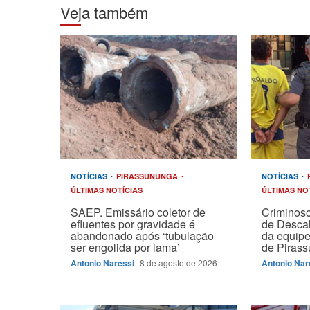
Veja também
NOTÍCIAS
PIRASSUNUNGA
NOTÍCIAS
ÚLTIMAS NOTÍCIAS
ÚLTIMAS NO
SAEP. Emissário coletor de
Criminoso
efluentes por gravidade é
de Descal
abandonado após ‘tubulação
da equipe
ser engolida por lama’
de Piras
Antonio Naressi
8 de agosto de 2026
Antonio Nar