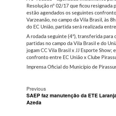
Resolução nº 02/17 que ficou resignada p
estão agendados os seguintes confrontos
Varzeanão, no campo da Vila Brasil, às 8h
do EC União, partida será realizada entr
A rodada seguinte (4ª), transferida para
partidas no campo da Vila Brasil e do Uni
jogam CC Vila Brasil x JJ Esporte Show; e
confronto entre EC União x Clube Pirass
Imprensa Oficial do Município de Pirass
Post
Previous
navigation
SAEP faz manutenção da ETE Laranj
Azeda