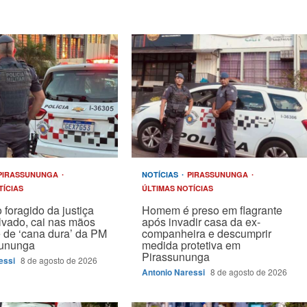
PIRASSUNUNGA
NOTÍCIAS
PIRASSUNUNGA
TÍCIAS
ÚLTIMAS NOTÍCIAS
 foragido da justiça
Homem é preso em flagrante
vado, cai nas mãos
após invadir casa da ex-
 de ‘cana dura’ da PM
companheira e descumprir
sununga
medida protetiva em
Pirassununga
essi
8 de agosto de 2026
Antonio Naressi
8 de agosto de 2026