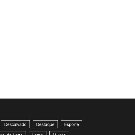
Descalvado
Destaque
Esporte