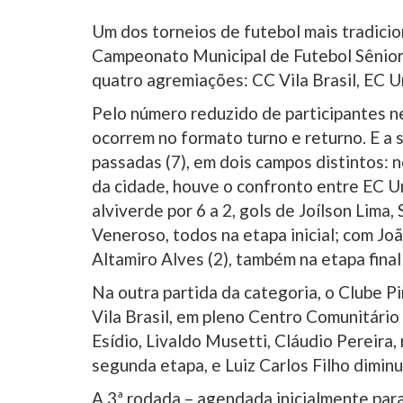
Um dos torneios de futebol mais tradicio
Campeonato Municipal de Futebol Sênior
quatro agremiações: CC Vila Brasil, EC U
Pelo número reduzido de participantes n
ocorrem no formato turno e returno. E a
passadas (7), em dois campos distintos: 
da cidade, houve o confronto entre EC Un
alviverde por 6 a 2, gols de Joílson Lima
Veneroso, todos na etapa inicial; com J
Altamiro Alves (2), também na etapa fina
Na outra partida da categoria, o Clube 
Vila Brasil, em pleno Centro Comunitário 
Esídio, Livaldo Musetti, Cláudio Pereira,
segunda etapa, e Luiz Carlos Filho diminui
A 3ª rodada – agendada inicialmente para