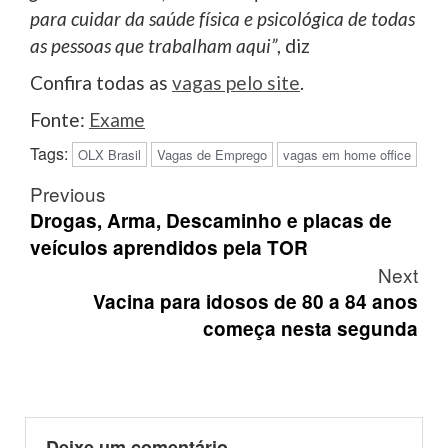
para cuidar da saúde física e psicológica de todas
as pessoas que trabalham aqui”
, diz
Confira todas as
vagas pelo site
.
Fonte:
Exame
Tags:
OLX Brasil
Vagas de Emprego
vagas em home office
Post
Previous
navigation
Drogas, Arma, Descaminho e placas de
veículos aprendidos pela TOR
Next
Vacina para idosos de 80 a 84 anos
começa nesta segunda
Deixe um comentário