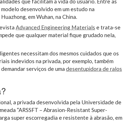
lidades que facilitam a vida do usuário. Entre as
o modelo desenvolvido em um estudo na
e Huazhong, em Wuhan, na China.
revista
Advanced Engineering Materials
e trata-se
mpede que qualquer material fique grudado nela,
teligentes necessitam dos mesmos cuidados que os
iais indevidos na privada, por exemplo, também
e demandar serviços de uma
desentupidora de ralos
a?
ional, a privada desenvolvida pela Universidade de
omeada “ARSSFT – Abrasion-Resistant Super-
carga super escorregadia e resistente à abrasão, em