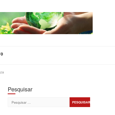
TO
eza
Pesquisar
Pesquisar
por: