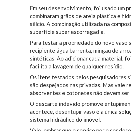
Em seu desenvolvimento, foi usado um p
combinaram grãos de areia plástica e hid
silício. A combinação utilizada na compo
superfície super escorregadia.
Para testar a propriedade do novo vaso 
recipiente água barrenta, mingau de arroz
sintéticas. Ao adicionar cada material, f
facilita a lavagem de qualquer resídio.
Os itens testados pelos pesquisadores 
são despejados nas privadas. Mas vale re
absorventes e cotonetes não devem ser 
O descarte indevido promove entupiment
acontece,
desentupir vaso
é a única solu
sistema hidráulico do imóvel.
Vale lembrar que o serviço pode ser de