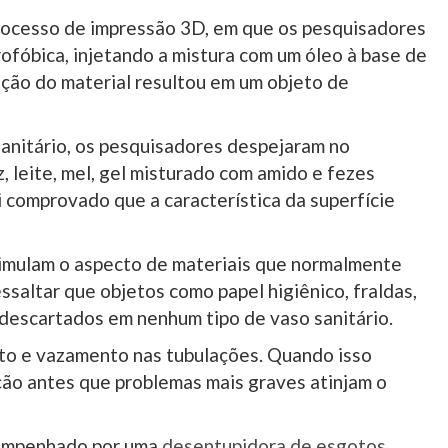
rocesso de impressão 3D, em que os pesquisadores
rofóbica, injetando a mistura com um óleo à base de
sição do material resultou em um objeto de
sanitário, os pesquisadores despejaram no
, leite, mel, gel misturado com amido e fezes
oi comprovado que a característica da superfície
simulam o aspecto de materiais que normalmente
ssaltar que objetos como papel higiênico, fraldas,
descartados em nenhum tipo de vaso sanitário.
o e vazamento nas tubulações. Quando isso
ção antes que problemas mais graves atinjam o
sempenhado por uma
desentupidora de esgotos
.