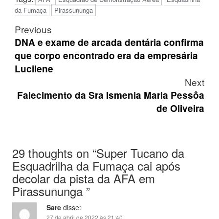
da Fumaça
Pirassununga
Post
Previous
navigation
DNA e exame de arcada dentária confirma
que corpo encontrado era da empresária
Lucilene
Next
Falecimento da Sra Ismenia Maria Pessôa
de Oliveira
29 thoughts on “
Super Tucano da
Esquadrilha da Fumaça cai após
decolar da pista da AFA em
Pirassununga
”
Sare
disse:
27 de abril de 2022 às 21:40