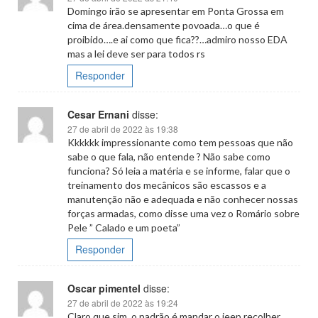
Domingo irão se apresentar em Ponta Grossa em
cima de área.densamente povoada…o que é
proibido….e ai como que fica??…admiro nosso EDA
mas a lei deve ser para todos rs
Responder
Cesar Ernani
disse:
27 de abril de 2022 às 19:38
Kkkkkk impressionante como tem pessoas que não
sabe o que fala, não entende ? Não sabe como
funciona? Só leia a matéria e se informe, falar que o
treinamento dos mecânicos são escassos e a
manutenção não e adequada e não conhecer nossas
forças armadas, como disse uma vez o Romário sobre
Pele ” Calado e um poeta”
Responder
Oscar pimentel
disse:
27 de abril de 2022 às 19:24
Claro que sim, o padrão é mandar o jeep recolher