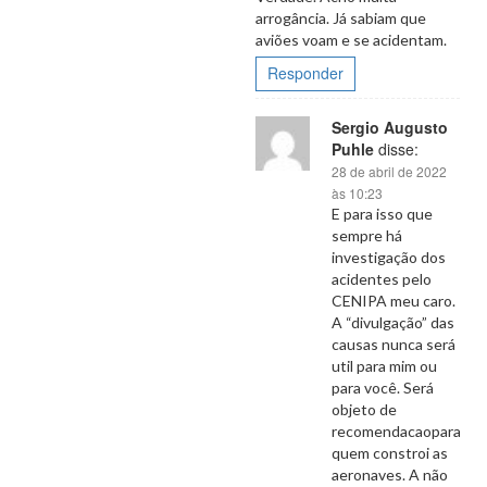
arrogância. Já sabiam que
aviões voam e se acidentam.
Responder
Sergio Augusto
Puhle
disse:
28 de abril de 2022
às 10:23
E para isso que
sempre há
investigação dos
acidentes pelo
CENIPA meu caro.
A “divulgação” das
causas nunca será
util para mim ou
para você. Será
objeto de
recomendacaopara
quem constroi as
aeronaves. A não