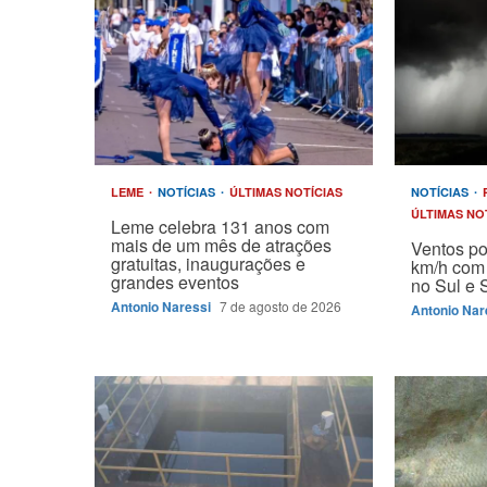
LEME
NOTÍCIAS
ÚLTIMAS NOTÍCIAS
NOTÍCIAS
ÚLTIMAS NO
Leme celebra 131 anos com
mais de um mês de atrações
Ventos p
gratuitas, inaugurações e
km/h com 
grandes eventos
no Sul e 
Antonio Naressi
7 de agosto de 2026
Antonio Nar