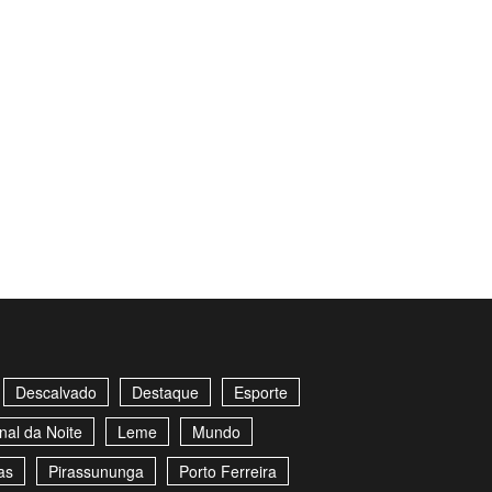
Descalvado
Destaque
Esporte
nal da Noite
Leme
Mundo
as
Pirassununga
Porto Ferreira