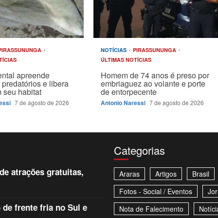
PIRASSUNUNGA
NOTÍCIAS
PIRASSUNUNGA
TÍCIAS
ÚLTIMAS NOTÍCIAS
ntal apreende
Homem de 74 anos é preso por
 predatórios e libera
embriaguez ao volante e porte
 seu habitat
de entorpecente
essi
7 de agosto de 2026
Antonio Naressi
7 de agosto de 2026
Categorias
e atrações gratuitas,
Araras
Artigos
Brasil
Fotos - Social / Eventos
Jor
e frente fria no Sul e
Nota de Falecimento
Notíci