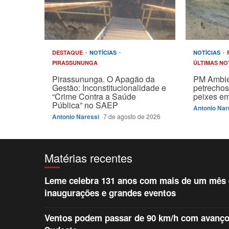
DESTAQUE
NOTÍCIAS
NOTÍCIAS
PIRASSUNUNGA
ÚLTIMAS NO
Pirassununga. O Apagão da
PM Ambie
Gestão: Inconstitucionalidade e
petrechos
“Crime Contra a Saúde
peixes em
Pública” no SAEP
Antonio Nar
Antonio Naressi
7 de agosto de 2026
Matérias recentes
Leme celebra 131 anos com mais de um mês d
inaugurações e grandes eventos
Ventos podem passar de 90 km/h com avanço d