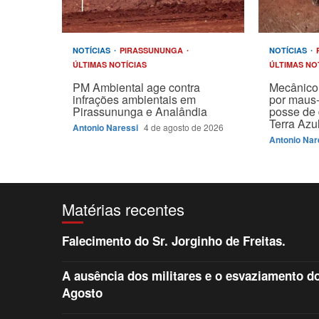
NOTÍCIAS
PIRASSUNUNGA
NOTÍCIAS
ÚLTIMAS NOTÍCIAS
ÚLTIMAS NO
PM Ambiental age contra
Mecânico 
infrações ambientais em
por maus-
Pirassununga e Analândia
posse de 
Terra Azu
Antonio Naressi
4 de agosto de 2026
Antonio Nar
Matérias recentes
Falecimento do Sr. Jorginho de Freitas.
A ausência dos militares e o esvaziamento do 
Agosto