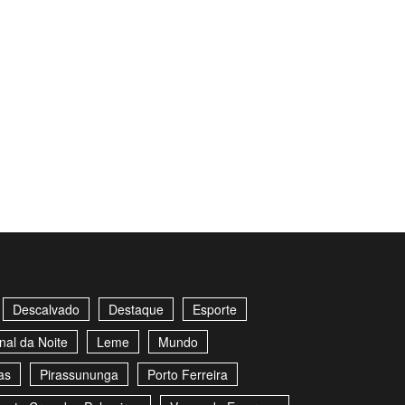
Descalvado
Destaque
Esporte
nal da Noite
Leme
Mundo
as
Pirassununga
Porto Ferreira