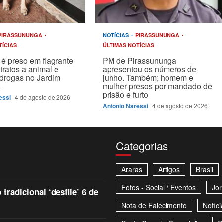
PIRASSUNUNGA
NOTÍCIAS
PIRASSUNUNGA
TÍCIAS
ÚLTIMAS NOTÍCIAS
é preso em flagrante
PM de Pirassununga
tratos a animal e
apresentou os números de
drogas no Jardim
junho. Também; homem e
l
mulher presos por mandado de
prisão e furto
essi
4 de agosto de 2026
Antonio Naressi
4 de agosto de 2026
Categorias
Araras
Artigos
Brasil
Fotos - Social / Eventos
Jor
tradicional ‘desfile’ 6 de
Nota de Falecimento
Notíci