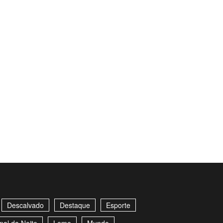
Descalvado
Destaque
Esporte