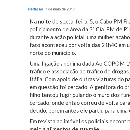
Redação
7 de maio de 2017
Na noite de sexta-feira, 5, o Cabo PM F
policiamento de área da 3ª Cia. PM de P
durante a ação policial, uma mulher acabo
fato aconteceu por volta das 21h40 em uma
norte do município.
Uma ligação anônima dada Ao COPOM 190
tráfico e associação ao tráfico de droga
Itália. Com apoio de outras viaturas do p
em questão foi cercado. A genitora do pro
filho tentou fugir pulando o muro dos fu
cercado, onde então correu de volta para
detido, porem antes ele partiu para cima 
Em revista ao imóvel os policiais encon
meio a alimentos de sua mãe.