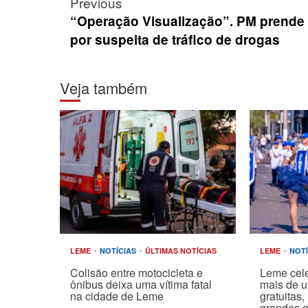
Post
Previous
navigation
“Operação Visualização”. PM prende
por suspeita de tráfico de drogas
Veja também
LEME
NOTÍCIAS
ÚLTIMAS NOTÍCIAS
LEME
NOT
Colisão entre motocicleta e
Leme cel
ônibus deixa uma vítima fatal
mais de 
na cidade de Leme
gratuitas
grandes 