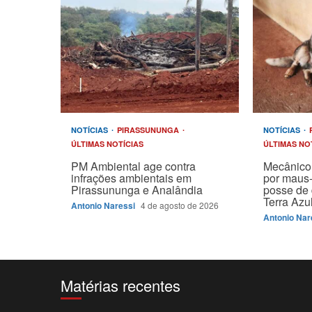
NOTÍCIAS
PIRASSUNUNGA
NOTÍCIAS
ÚLTIMAS NOTÍCIAS
ÚLTIMAS NO
PM Ambiental age contra
Mecânico 
infrações ambientais em
por maus-
Pirassununga e Analândia
posse de 
Terra Azu
Antonio Naressi
4 de agosto de 2026
Antonio Nar
Matérias recentes