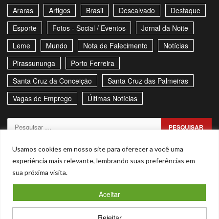
Araras
Artigos
Brasil
Descalvado
Destaque
Esporte
Fotos - Social / Eventos
Jornal da Noite
Leme
Mundo
Nota de Falecimento
Notícias
Pirassununga
Porto Ferreira
Santa Cruz da Conceição
Santa Cruz das Palmeiras
Vagas de Emprego
Últimas Notícias
Pesquisar
por:
Sitemap
Política de Privacidade
Contato
Usamos cookies em nosso site para oferecer a você uma
experiência mais relevante, lembrando suas preferências em
Stories
sua próxima visita.
Facebook
Youtube
Aceitar
Copyright © Todos os direitos reservados. - CNPJ –
Rejeitar