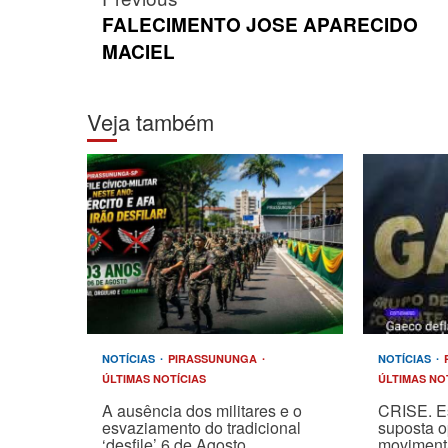
navigation
FALECIMENTO JOSE APARECIDO
MACIEL
Veja também
NOTÍCIAS
PIRASSUNUNGA
NOTÍCIAS
ÚLTIMAS NOTÍCIAS
ÚLTIMAS NO
A ausência dos militares e o
CRISE. E
esvaziamento do tradicional
suposta 
‘desfile’ 6 de Agosto
moviment