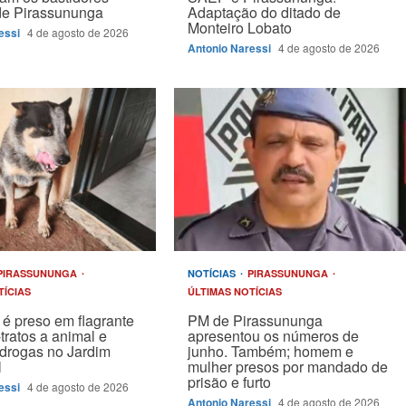
 de Pirassununga
Adaptação do ditado de
Monteiro Lobato
essi
4 de agosto de 2026
Antonio Naressi
4 de agosto de 2026
PIRASSUNUNGA
NOTÍCIAS
PIRASSUNUNGA
TÍCIAS
ÚLTIMAS NOTÍCIAS
é preso em flagrante
PM de Pirassununga
tratos a animal e
apresentou os números de
drogas no Jardim
junho. Também; homem e
l
mulher presos por mandado de
prisão e furto
essi
4 de agosto de 2026
Antonio Naressi
4 de agosto de 2026