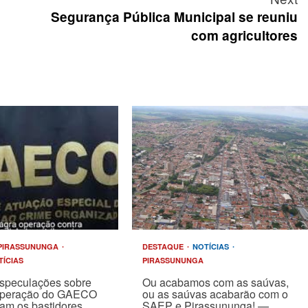
Segurança Pública Municipal se reuniu
com agricultores
PIRASSUNUNGA
DESTAQUE
NOTÍCIAS
TÍCIAS
PIRASSUNUNGA
speculações sobre
Ou acabamos com as saúvas,
operação do GAECO
ou as saúvas acabarão com o
am os bastidores
SAEP e Pirassununga! —