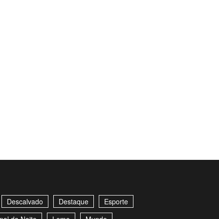
Descalvado
Destaque
Esporte