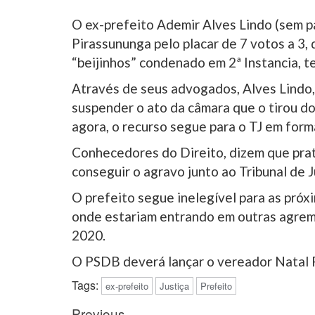
O ex-prefeito Ademir Alves Lindo (sem p
Pirassununga pelo placar de 7 votos a 3
“beijinhos” condenado em 2ª Instancia, 
Através de seus advogados, Alves Lindo, 
suspender o ato da câmara que o tirou d
agora, o recurso segue para o TJ em form
Conhecedores do Direito, dizem que pra
conseguir o agravo junto ao Tribunal de J
O prefeito segue inelegível para as próx
onde estariam entrando em outras agremia
2020.
O PSDB deverá lançar o vereador Natal F
Tags:
ex-prefeito
Justiça
Prefeito
Post
Previous