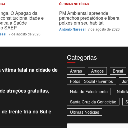
NGA
ÚLTIMAS NOTÍCIAS
unga. O Apagão da
PM Ambiental apreende
nconstitucionalidade e
petrechos predatórios e libera
ontra a Saúde
peixes em seu habitat
 no SAEP
Antonio Naressi
7 de agosto de 2026
essi
7 de agosto de 2026
Categorias
 vítima fatal na cidade de
Araras
Artigos
Brasil
Fotos - Social / Eventos
Jor
e atrações gratuitas,
Nota de Falecimento
Notíci
Santa Cruz da Conceição
S
e frente fria no Sul e
Últimas Notícias
Pesquisar