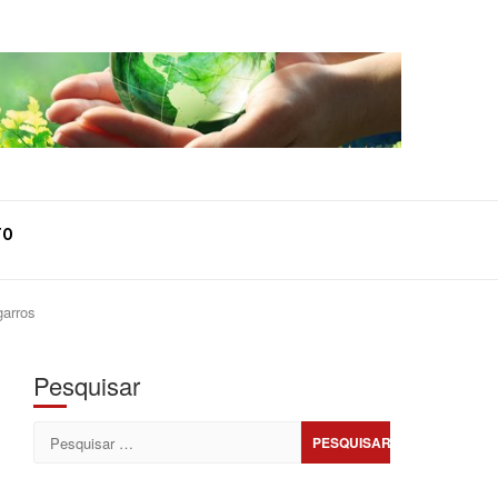
TO
garros
Pesquisar
Pesquisar
por: