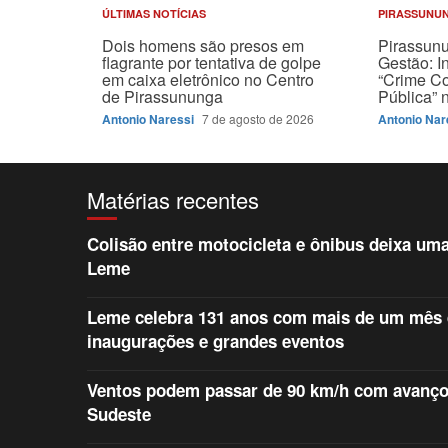
ÚLTIMAS NOTÍCIAS
PIRASSUNU
Dois homens são presos em
Pirassun
flagrante por tentativa de golpe
Gestão: I
em caixa eletrônico no Centro
“Crime C
de Pirassununga
Pública”
Antonio Naressi
7 de agosto de 2026
Antonio Nar
Matérias recentes
Colisão entre motocicleta e ônibus deixa uma
Leme
Leme celebra 131 anos com mais de um mês d
inaugurações e grandes eventos
Ventos podem passar de 90 km/h com avanço d
Sudeste