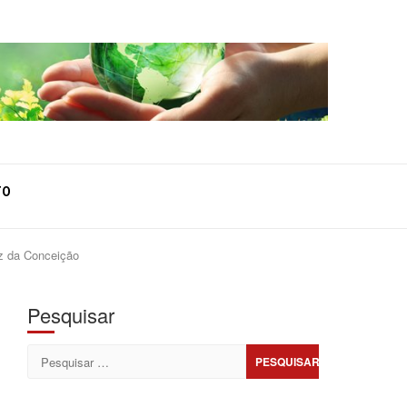
TO
z da Conceição
Pesquisar
Pesquisar
por: