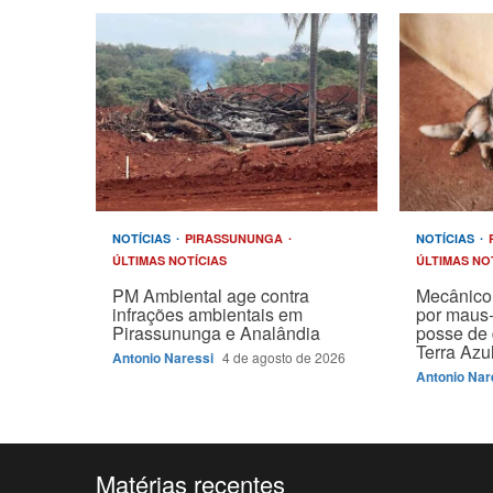
NOTÍCIAS
PIRASSUNUNGA
NOTÍCIAS
ÚLTIMAS NOTÍCIAS
ÚLTIMAS NO
PM Ambiental age contra
Mecânico 
infrações ambientais em
por maus-
Pirassununga e Analândia
posse de 
Terra Azu
Antonio Naressi
4 de agosto de 2026
Antonio Nar
Matérias recentes