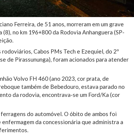
ciano Ferreira, de 51 anos, morreram em um grave
ra (8), no km 196+800 da Rodovia Anhanguera (SP-
eição.
es rodoviários, Cabos PMs Tech e Ezequiel, do 2º
ase de Pirassununga), foram acionados para atender
inhão Volvo FH 460 (ano 2023, cor prata, de
rreboque também de Bebedouro, estava parado no
ento da rodovia, encontrava-se um Ford/Ka (cor
s ferragens do automóvel. O óbito de ambos foi
de enfermagem da concessionária que administra a
ferimentos.