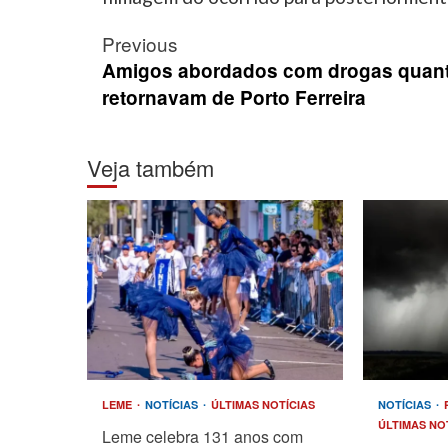
Post
Previous
navigation
Amigos abordados com drogas quan
retornavam de Porto Ferreira
Veja também
LEME
NOTÍCIAS
ÚLTIMAS NOTÍCIAS
NOTÍCIAS
ÚLTIMAS NO
Leme celebra 131 anos com