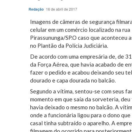
Redação
16 de abril de 2017
Imagens de câmeras de segurança filmar
celular em um comércio localizado na rua
Pirassununga/SP.O caso que aconteceu as
no Plantão da Polícia Judiciária.
De acordo com uma empresária de, de 31 
da Força Aérea, que havia acabado de en
fazer o pedido e acabou deixando seu t
dourado e capa dourada no balcão.
Segundo a vítima, sentou-se com seus fa
momento em que saía da sorveteria, deu f
havia deixado o mesmo no balcão. A vítim
onde a funcionária ligou para o dono qu
casal tinha subtraído o aparelho. A empres
filmagem do ocorrido para posteriormente 