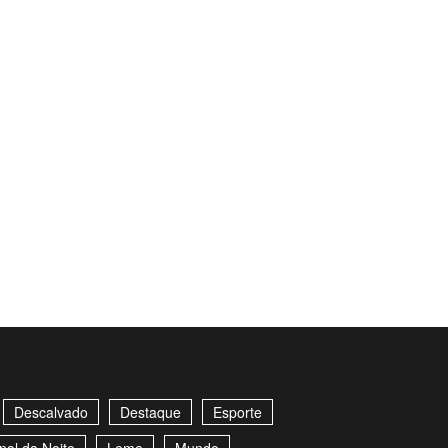
Descalvado
Destaque
Esporte