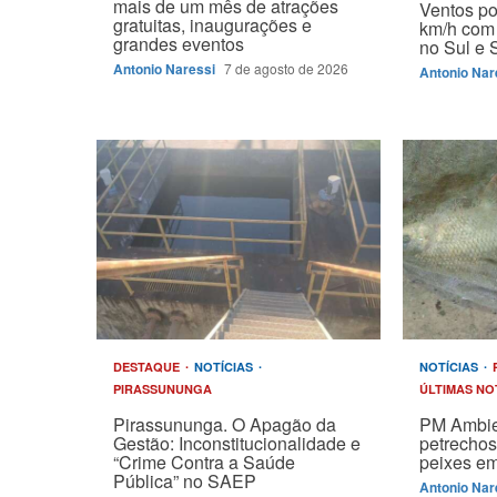
mais de um mês de atrações
Ventos p
gratuitas, inaugurações e
km/h com 
grandes eventos
no Sul e 
Antonio Naressi
7 de agosto de 2026
Antonio Nar
DESTAQUE
NOTÍCIAS
NOTÍCIAS
PIRASSUNUNGA
ÚLTIMAS NO
Pirassununga. O Apagão da
PM Ambie
Gestão: Inconstitucionalidade e
petrechos
“Crime Contra a Saúde
peixes em
Pública” no SAEP
Antonio Nar