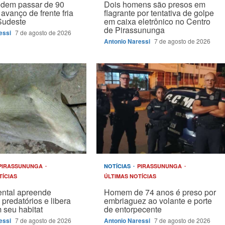
odem passar de 90
Dois homens são presos em
avanço de frente fria
flagrante por tentativa de golpe
Sudeste
em caixa eletrônico no Centro
de Pirassununga
essi
7 de agosto de 2026
Antonio Naressi
7 de agosto de 2026
PIRASSUNUNGA
NOTÍCIAS
PIRASSUNUNGA
TÍCIAS
ÚLTIMAS NOTÍCIAS
ntal apreende
Homem de 74 anos é preso por
 predatórios e libera
embriaguez ao volante e porte
 seu habitat
de entorpecente
essi
7 de agosto de 2026
Antonio Naressi
7 de agosto de 2026