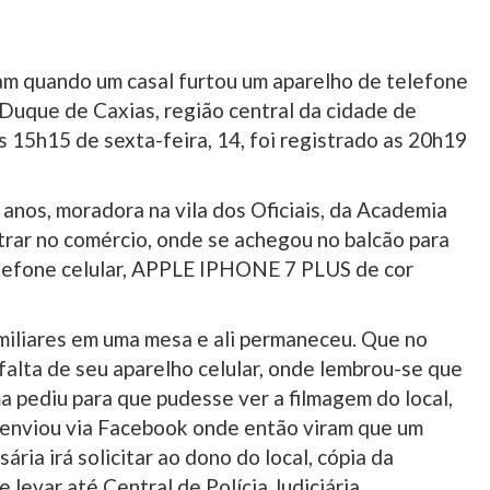
am quando um casal furtou um aparelho de telefone
 Duque de Caxias, região central da cidade de
 15h15 de sexta-feira, 14, foi registrado as 20h19
anos, moradora na vila dos Oficiais, da Academia
trar no comércio, onde se achegou no balcão para
elefone celular, APPLE IPHONE 7 PLUS de cor
miliares em uma mesa e ali permaneceu. Que no
alta de seu aparelho celular, onde lembrou-se que
a pediu para que pudesse ver a filmagem do local,
e enviou via Facebook onde então viram que um
ária irá solicitar ao dono do local, cópia da
levar até Central de Polícia Judiciária.