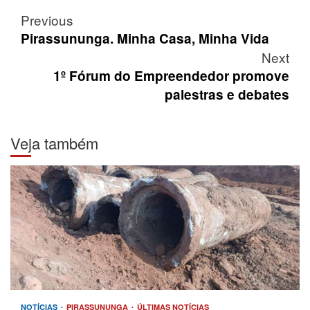
Post
Previous
navigation
Pirassununga. Minha Casa, Minha Vida
Next
1º Fórum do Empreendedor promove
palestras e debates
Veja também
NOTÍCIAS
PIRASSUNUNGA
ÚLTIMAS NOTÍCIAS