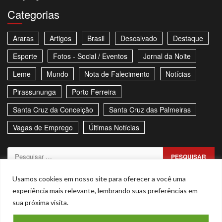
Categorias
Araras
Artigos
Brasil
Descalvado
Destaque
Esporte
Fotos - Social / Eventos
Jornal da Noite
Leme
Mundo
Nota de Falecimento
Notícias
Pirassununga
Porto Ferreira
Santa Cruz da Conceição
Santa Cruz das Palmeiras
Vagas de Emprego
Últimas Notícias
Pesquisar
por:
Sitemap
Política de Privacidade
Contato
Usamos cookies em nosso site para oferecer a você uma
experiência mais relevante, lembrando suas preferências em
Stories
sua próxima visita.
Facebook
Youtube