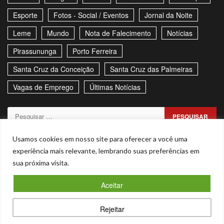
Esporte
Fotos - Social / Eventos
Jornal da Noite
Leme
Mundo
Nota de Falecimento
Notícias
Pirassununga
Porto Ferreira
Santa Cruz da Conceição
Santa Cruz das Palmeiras
Vagas de Emprego
Últimas Notícias
Pesquisar
por:
Sitemap
Política de Privacidade
Contato
Usamos cookies em nosso site para oferecer a você uma
experiência mais relevante, lembrando suas preferências em
Stories
sua próxima visita.
Facebook
Youtube
Aceitar
Copyright © Todos os direitos reservados. - CNPJ –
Rejeitar
53.855.101/0001-00
|
Magnitude
by AF themes.