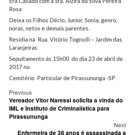
Era Casado com a Sra. Alzira da Silva Pereira
Rosa
Deixa os Filhos Décio, Junior, Sonia, genro,
noras, netos e demais parentes.
Residia na Rua. Vitório Tognolli – Jardim das
Laranjeiras
Sepultamento às 15h00 do dia 23 de abril de
2017 no
Cemitério Particular de Pirassununga -SP
Post
Previous
navigation
Vereador Vitor Naressi solicita a vinda do
IML e Instituto de Criminalística para
Pirassununga
Next
Enfermeira de 38 anos é assassinada a