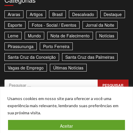
Araras
Artigos
Brasil
Descalvado
Destaque
Esporte
Fotos - Social / Eventos
Jornal da Noite
Leme
Mundo
Nota de Falecimento
Notícias
Pirassununga
Porto Ferreira
Santa Cruz da Conceição
Santa Cruz das Palmeiras
Vagas de Emprego
Últimas Notícias
Pesquisar
por:
Sitemap
Política de Privacidade
Contato
Usamos cookies em nosso site para oferecer a você uma
experiência mais relevante, lembrando suas preferências em
Stories
sua próxima visita.
Facebook
Youtube
Aceitar