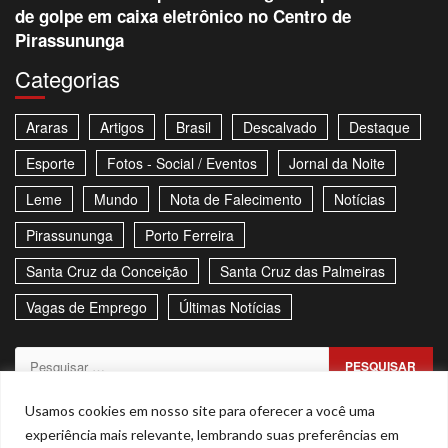
de golpe em caixa eletrônico no Centro de
Pirassununga
Categorias
Araras
Artigos
Brasil
Descalvado
Destaque
Esporte
Fotos - Social / Eventos
Jornal da Noite
Leme
Mundo
Nota de Falecimento
Notícias
Pirassununga
Porto Ferreira
Santa Cruz da Conceição
Santa Cruz das Palmeiras
Vagas de Emprego
Últimas Notícias
Pesquisar
por:
Sitemap
Política de Privacidade
Contato
Usamos cookies em nosso site para oferecer a você uma
experiência mais relevante, lembrando suas preferências em
Stories