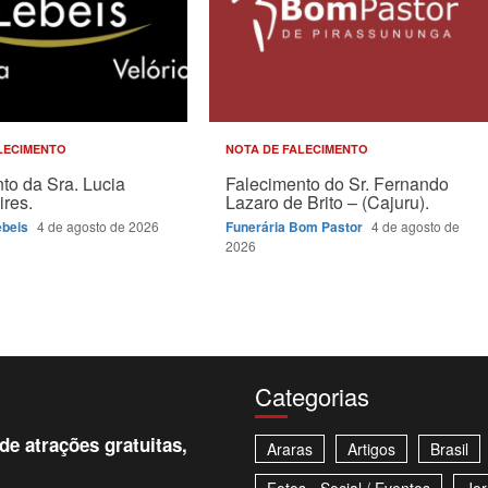
LECIMENTO
NOTA DE FALECIMENTO
to da Sra. Lucia
Falecimento do Sr. Fernando
ires.
Lazaro de Brito – (Cajuru).
ébeis
4 de agosto de 2026
Funerária Bom Pastor
4 de agosto de
2026
Categorias
e atrações gratuitas,
Araras
Artigos
Brasil