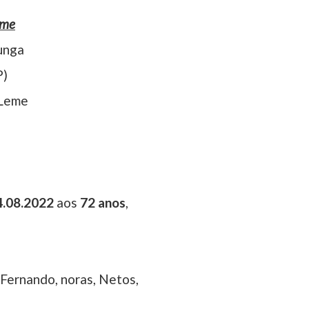
eme
unga
P)
 Leme
4.08.2022
aos
72 anos
,
, Fernando, noras, Netos,