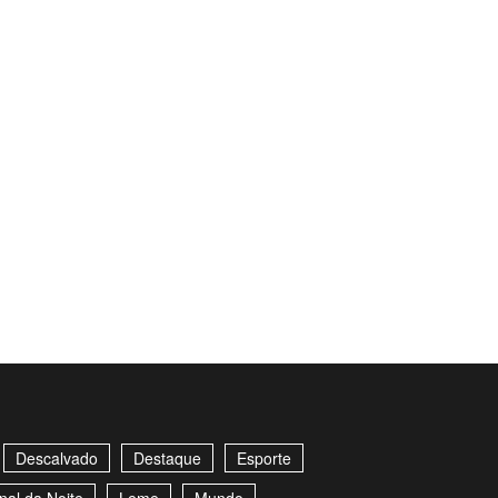
Descalvado
Destaque
Esporte