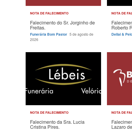
NOTA DE FALECIMENTO
NOTA DE FA
Falecimento do Sr. Jorginho de
Falecimen
Freitas.
Roberto 
Funerária Bom Pastor
5 de agosto de
Dellai & Pel
2026
NOTA DE FALECIMENTO
NOTA DE FA
Falecimento da Sra. Lucia
Falecimen
Cristina Pires.
Lazaro de 