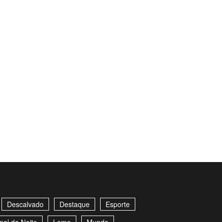
Descalvado
Destaque
Esporte