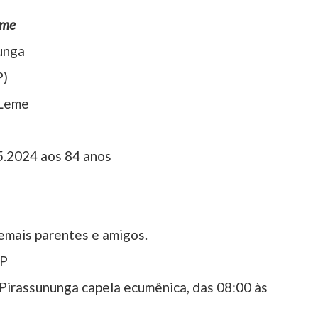
eme
unga
P)
 Leme
5.2024 aos 84 anos
.
 demais parentes e amigos.
SP
Pirassununga capela ecumênica, das 08:00 às