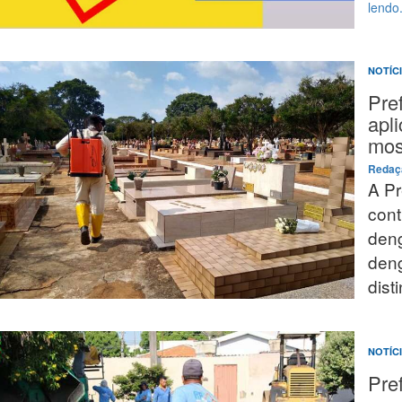
lendo.
NOTÍC
Pre
apli
mos
Reda
A Pr
cont
deng
deng
dist
NOTÍC
Pre