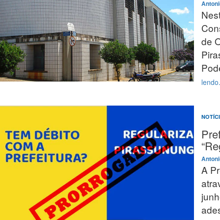
Antoni
Nest
Cons
de O
Pira
Pode
lendo.
NOTÍC
Pre
“Re
Antoni
A Pr
atra
junh
ades