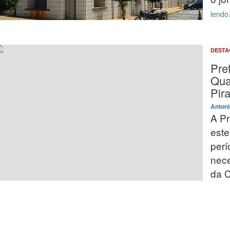
lendo.
DEST
Pre
Qua
Pir
Antoni
A Pr
este
per
nece
da C