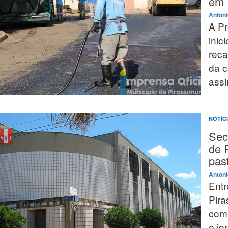
em 
Antoni
A Pr
inic
reca
da c
assi
NOTÍC
Sec
de 
pas
Antoni
Entr
Pira
com 
o jo