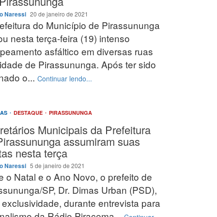
Pirassununga
o Naressi
20 de janeiro de 2021
efeitura do Município de Pirassununga
iou nesta terça-feira (19) intenso
peamento asfáltico em diversas ruas
idade de Pirassununga. Após ter sido
nado o...
Continuar lendo...
IAS
DESTAQUE
PIRASSUNUNGA
retários Municipais da Prefeitura
Pirassununga assumiram suas
tas nesta terça
o Naressi
5 de janeiro de 2021
e o Natal e o Ano Novo, o prefeito de
ssununga/SP, Dr. Dimas Urban (PSD),
exclusividade, durante entrevista para
rnalismo da Rádio Piracema...