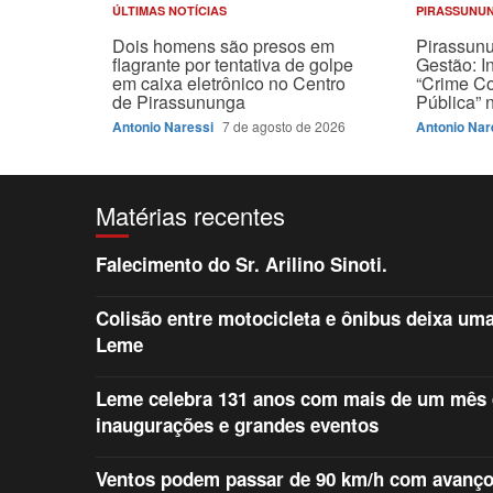
ÚLTIMAS NOTÍCIAS
PIRASSUNU
Dois homens são presos em
Pirassun
flagrante por tentativa de golpe
Gestão: I
em caixa eletrônico no Centro
“Crime C
de Pirassununga
Pública”
Antonio Naressi
7 de agosto de 2026
Antonio Nar
Matérias recentes
Falecimento do Sr. Arilino Sinoti.
Colisão entre motocicleta e ônibus deixa uma
Leme
Leme celebra 131 anos com mais de um mês d
inaugurações e grandes eventos
Ventos podem passar de 90 km/h com avanço d