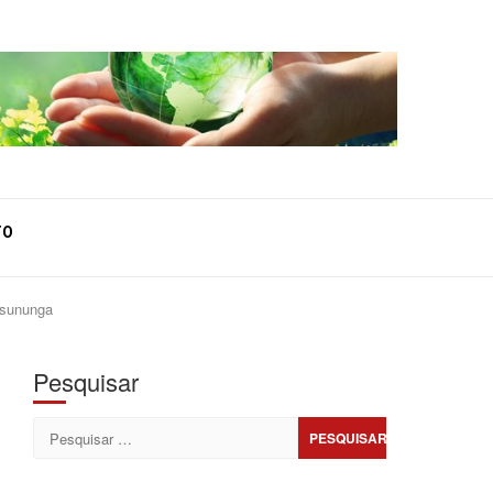
TO
ssununga
Pesquisar
Pesquisar
por: