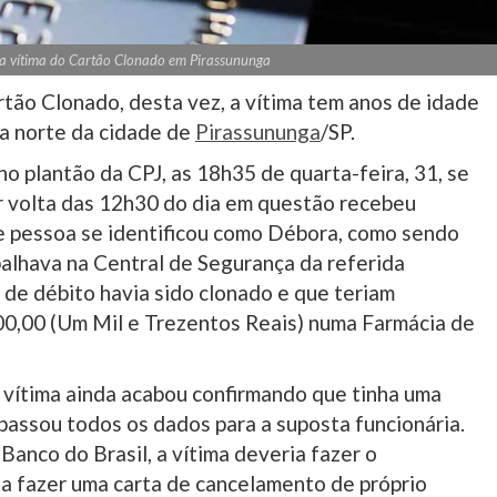
a vítima do Cartão Clonado em Pirassununga
tão Clonado, desta vez, a vítima tem anos de idade
na norte da cidade de
Pirassununga
/SP.
 plantão da CPJ, as 18h35 de quarta-feira, 31, se
r volta das 12h30 do dia em questão recebeu
nde pessoa se identificou como Débora, como sendo
balhava na Central de Segurança da referida
 de débito havia sido clonado e que teriam
00,00 (Um Mil e Trezentos Reais) numa Farmácia de
a vítima ainda acabou confirmando que tinha uma
assou todos os dados para a suposta funcionária.
anco do Brasil, a vítima deveria fazer o
a fazer uma carta de cancelamento de próprio