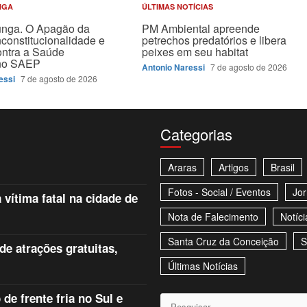
NGA
ÚLTIMAS NOTÍCIAS
unga. O Apagão da
PM Ambiental apreende
nconstitucionalidade e
petrechos predatórios e libera
ontra a Saúde
peixes em seu habitat
 no SAEP
Antonio Naressi
7 de agosto de 2026
essi
7 de agosto de 2026
Categorias
Araras
Artigos
Brasil
Fotos - Social / Eventos
Jor
 vítima fatal na cidade de
Nota de Falecimento
Notíci
Santa Cruz da Conceição
S
e atrações gratuitas,
Últimas Notícias
e frente fria no Sul e
Pesquisar