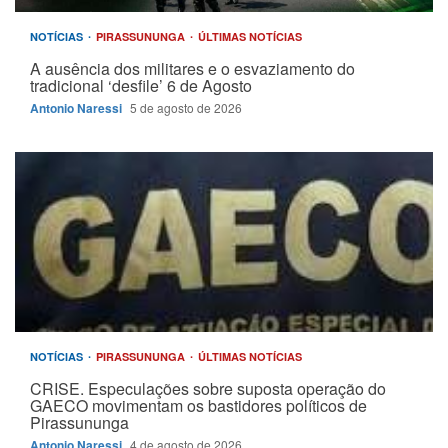
NOTÍCIAS
PIRASSUNUNGA
ÚLTIMAS NOTÍCIAS
A ausência dos militares e o esvaziamento do
tradicional ‘desfile’ 6 de Agosto
Antonio Naressi
5 de agosto de 2026
NOTÍCIAS
PIRASSUNUNGA
ÚLTIMAS NOTÍCIAS
CRISE. Especulações sobre suposta operação do
GAECO movimentam os bastidores políticos de
Pirassununga
Antonio Naressi
4 de agosto de 2026