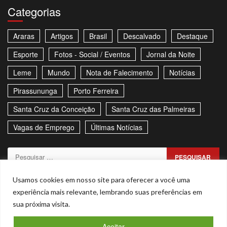
Categorias
Araras
Artigos
Brasil
Descalvado
Destaque
Esporte
Fotos - Social / Eventos
Jornal da Noite
Leme
Mundo
Nota de Falecimento
Notícias
Pirassununga
Porto Ferreira
Santa Cruz da Conceição
Santa Cruz das Palmeiras
Vagas de Emprego
Últimas Notícias
Pesquisar
por:
Sitemap
Política de Privacidade
Contato
Usamos cookies em nosso site para oferecer a você uma
experiência mais relevante, lembrando suas preferências em
Stories
sua próxima visita.
Facebook
Youtube
Aceitar