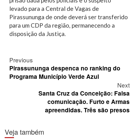
prisão dada pelos policiais e o suspeito
levado para a Central de Vagas de
Pirassununga de onde deverá ser transferido
para um CDP da região, permanecendo a
disposição da Justiça.
Post
Previous
navigation
Pirassununga despenca no ranking do
Programa Município Verde Azul
Next
Santa Cruz da Conceição: Falsa
comunicação. Furto e Armas
apreendidas. Três são presos
Veja também