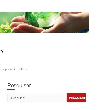
TO
 policiais militares
Pesquisar
Pesquisar
por: