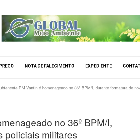
MPREGO
NOTA DE FALECIMENTO
EXPEDIENTE
CONTA
ubtenente PM Vantin é homenageado no 36º BPM/I, durante formatura de novos
omenageado no 36º BPM/I,
policiais militares