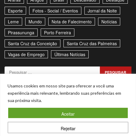
Esporte
Fotos - Social / Eventos
Jornal da Noite
Leme
Mundo
Nota de Falecimento
Notícias
Pirassununga
Porto Ferreira
Santa Cruz da Conceição
Santa Cruz das Palmeiras
Vagas de Emprego
Últimas Notícias
Pesquisar
por:
Sitemap
Política de Privacidade
Contato
Usamos cookies em nosso site para oferecer a você uma
experiência mais relevante, lembrando suas preferências em
Stories
sua próxima visita.
Facebook
Youtube
Aceitar
Copyright © Todos os direitos reservados. - CNPJ –
Rejeitar
53.855.101/0001-00
|
Magnitude
by AF themes.