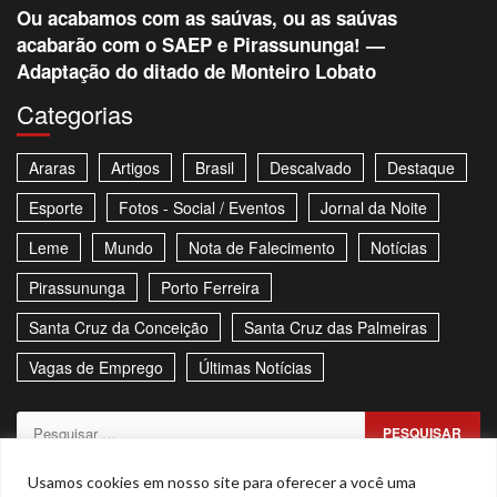
Ou acabamos com as saúvas, ou as saúvas
acabarão com o SAEP e Pirassununga! —
Adaptação do ditado de Monteiro Lobato
Categorias
Araras
Artigos
Brasil
Descalvado
Destaque
Esporte
Fotos - Social / Eventos
Jornal da Noite
Leme
Mundo
Nota de Falecimento
Notícias
Pirassununga
Porto Ferreira
Santa Cruz da Conceição
Santa Cruz das Palmeiras
Vagas de Emprego
Últimas Notícias
Pesquisar
por:
Sitemap
Política de Privacidade
Contato
Usamos cookies em nosso site para oferecer a você uma