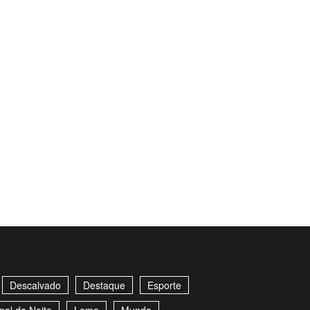
Descalvado
Destaque
Esporte