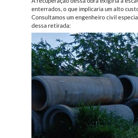
A recuperação dessa obra exigiria a esc
enterrados, o que implicaria um alto custo
Consultamos um engenheiro civil especial
dessa retirada: