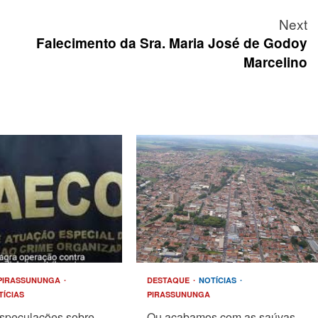
Next
Falecimento da Sra. Maria José de Godoy
Marcelino
PIRASSUNUNGA
DESTAQUE
NOTÍCIAS
TÍCIAS
PIRASSUNUNGA
speculações sobre
Ou acabamos com as saúvas,