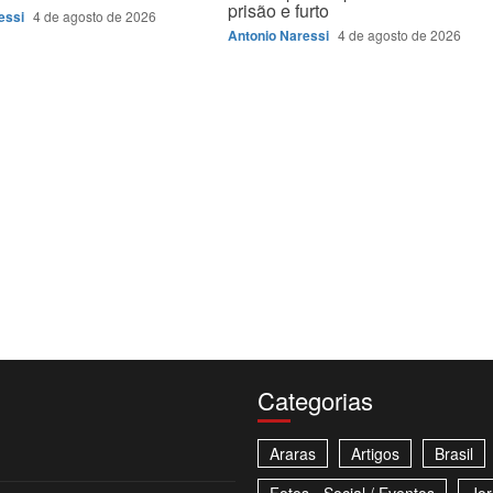
prisão e furto
essi
4 de agosto de 2026
Antonio Naressi
4 de agosto de 2026
Categorias
Araras
Artigos
Brasil