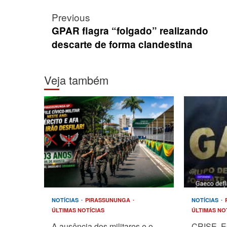
Post
Previous
navigation
GPAR flagra “folgado” realizando
descarte de forma clandestina
Veja também
NOTÍCIAS
PIRASSUNUNGA
NOTÍCIAS
ÚLTIMAS NOTÍCIAS
ÚLTIMAS NO
A ausência dos militares e o
CRISE. E