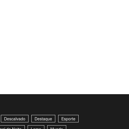
Descalvado
Destaque
Esporte