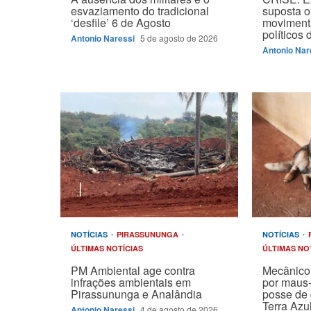
esvaziamento do tradicional
suposta 
‘desfile’ 6 de Agosto
moviment
políticos
Antonio Naressi
5 de agosto de 2026
Antonio Nar
NOTÍCIAS
PIRASSUNUNGA
NOTÍCIAS
ÚLTIMAS NOTÍCIAS
ÚLTIMAS NO
PM Ambiental age contra
Mecânico 
infrações ambientais em
por maus-
Pirassununga e Analândia
posse de 
Terra Azu
Antonio Naressi
4 de agosto de 2026