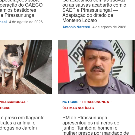
operação do GAECO
ou as saúvas acabarão com o
am os bastidores
SAEP e Pirassununga! —
 de Pirassununga
Adaptação do ditado de
Monteiro Lobato
essi
4 de agosto de 2026
Antonio Naressi
4 de agosto de 2026
PIRASSUNUNGA
NOTÍCIAS
PIRASSUNUNGA
TÍCIAS
ÚLTIMAS NOTÍCIAS
é preso em flagrante
PM de Pirassununga
tratos a animal e
apresentou os números de
drogas no Jardim
junho. Também; homem e
l
mulher presos por mandado de