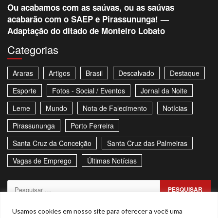
Ou acabamos com as saúvas, ou as saúvas
acabarão com o SAEP e Pirassununga! —
Adaptação do ditado de Monteiro Lobato
Categorias
Araras
Artigos
Brasil
Descalvado
Destaque
Esporte
Fotos - Social / Eventos
Jornal da Noite
Leme
Mundo
Nota de Falecimento
Notícias
Pirassununga
Porto Ferreira
Santa Cruz da Conceição
Santa Cruz das Palmeiras
Vagas de Emprego
Últimas Notícias
Pesquisar
por:
Sitemap
Política de Privacidade
Contato
Usamos cookies em nosso site para oferecer a você uma