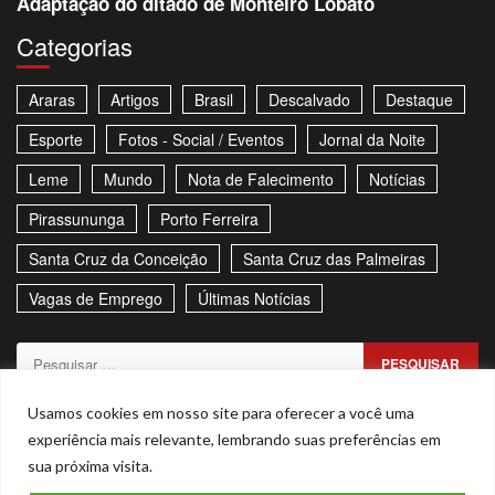
Adaptação do ditado de Monteiro Lobato
Categorias
Araras
Artigos
Brasil
Descalvado
Destaque
Esporte
Fotos - Social / Eventos
Jornal da Noite
Leme
Mundo
Nota de Falecimento
Notícias
Pirassununga
Porto Ferreira
Santa Cruz da Conceição
Santa Cruz das Palmeiras
Vagas de Emprego
Últimas Notícias
Pesquisar
por:
Sitemap
Política de Privacidade
Contato
Usamos cookies em nosso site para oferecer a você uma
experiência mais relevante, lembrando suas preferências em
Stories
sua próxima visita.
Facebook
Youtube