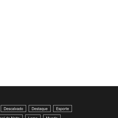
Descalvado
Destaque
Esporte