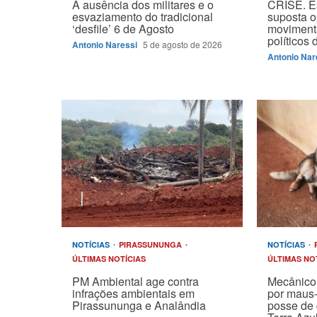
A ausência dos militares e o
CRISE. E
esvaziamento do tradicional
suposta 
‘desfile’ 6 de Agosto
moviment
políticos
Antonio Naressi
5 de agosto de 2026
Antonio Nar
NOTÍCIAS
PIRASSUNUNGA
NOTÍCIAS
ÚLTIMAS NOTÍCIAS
ÚLTIMAS NO
PM Ambiental age contra
Mecânico 
infrações ambientais em
por maus-
Pirassununga e Analândia
posse de 