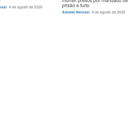
l
mulher presos por mandado de
prisão e furto
essi
4 de agosto de 2026
Antonio Naressi
4 de agosto de 2026