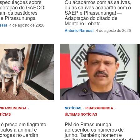
speculações sobre
Ou acabamos com as saúvas,
operação do GAECO
ou as saúvas acabarão com o
am os bastidores
SAEP e Pirassununga! —
 de Pirassununga
Adaptação do ditado de
Monteiro Lobato
essi
4 de agosto de 2026
Antonio Naressi
4 de agosto de 2026
PIRASSUNUNGA
NOTÍCIAS
PIRASSUNUNGA
TÍCIAS
ÚLTIMAS NOTÍCIAS
é preso em flagrante
PM de Pirassununga
tratos a animal e
apresentou os números de
drogas no Jardim
junho. Também; homem e