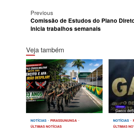
Post
Previous
navigation
Comissão de Estudos do Plano Diret
inicia trabalhos semanais
Veja também
NOTÍCIAS
PIRASSUNUNGA
NOTÍCIAS
ÚLTIMAS NOTÍCIAS
ÚLTIMAS NO