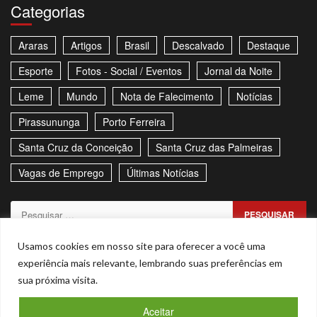
Categorias
Araras
Artigos
Brasil
Descalvado
Destaque
Esporte
Fotos - Social / Eventos
Jornal da Noite
Leme
Mundo
Nota de Falecimento
Notícias
Pirassununga
Porto Ferreira
Santa Cruz da Conceição
Santa Cruz das Palmeiras
Vagas de Emprego
Últimas Notícias
Pesquisar
por:
Sitemap
Política de Privacidade
Contato
Usamos cookies em nosso site para oferecer a você uma
experiência mais relevante, lembrando suas preferências em
Stories
sua próxima visita.
Facebook
Youtube
Aceitar