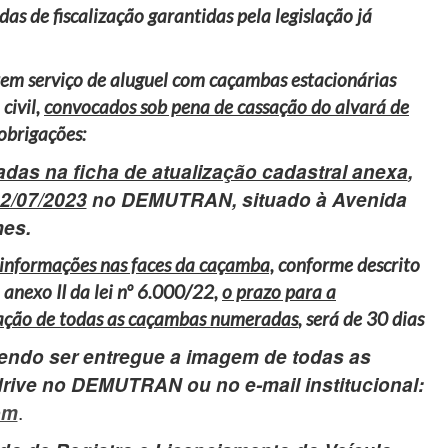
as de fiscalização garantidas pela legislação já
tem serviço de aluguel com caçambas estacionárias
civil,
convocados sob pena de cassação do alvará de
obrigações:
adas na ficha de atualização cadastral anexa
,
2/07/2023
no DEMUTRAN, situado à Avenida
mes.
 informações nas faces da caçamba,
conforme descrito
anexo II da lei nº 6.000/22,
o prazo para a
ação de todas as caçambas numeradas
, será de 30 dias
ndo ser entregue a imagem de todas as
drive no DEMUTRAN ou no e-mail institucional:
.
om