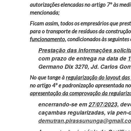
autorizações elencadas no artigo 7º às medid
mencionada;
Ficam assim, todos os empresários que pres
para o transporte de resíduos da construção 
funcionamento,
condicionados às seguintes 
Prestação das informações solicit
com prazo de entrega na data de
1
Germano Dix 3270, Jd. Carlos Go
No que tange à
regularização do layout das
no artigo 4º e padronização apresentada no 
apresentação da comprovação da regulariz
encerrando-se em
27/07/2023,
deve
caçambas regularizadas, via pen-
demutran.pirassununga@gmail.c