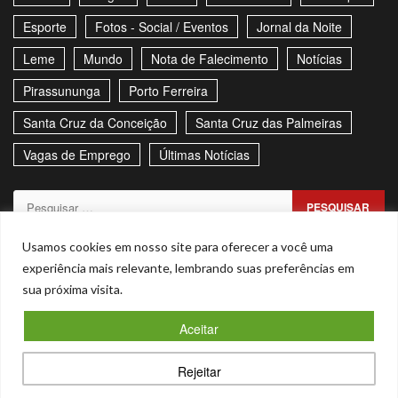
Esporte
Fotos - Social / Eventos
Jornal da Noite
Leme
Mundo
Nota de Falecimento
Notícias
Pirassununga
Porto Ferreira
Santa Cruz da Conceição
Santa Cruz das Palmeiras
Vagas de Emprego
Últimas Notícias
Pesquisar
por:
Sitemap
Política de Privacidade
Contato
Usamos cookies em nosso site para oferecer a você uma
experiência mais relevante, lembrando suas preferências em
Stories
sua próxima visita.
Facebook
Youtube
Aceitar
Copyright © Todos os direitos reservados. - CNPJ –
Rejeitar
53.855.101/0001-00
|
Magnitude
by AF themes.