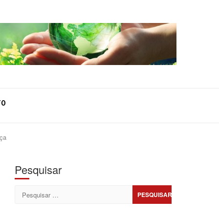
TO
nça
Pesquisar
Pesquisar
por: