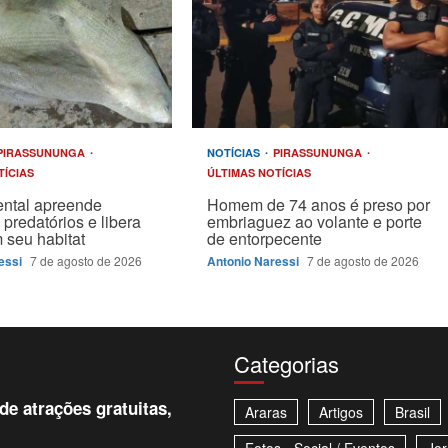
PIRASSUNUNGA
NOTÍCIAS
PIRASSUNUNGA
TÍCIAS
ÚLTIMAS NOTÍCIAS
ntal apreende
Homem de 74 anos é preso por
 predatórios e libera
embriaguez ao volante e porte
 seu habitat
de entorpecente
essi
7 de agosto de 2026
Antonio Naressi
7 de agosto de 2026
Categorias
e atrações gratuitas,
Araras
Artigos
Brasil