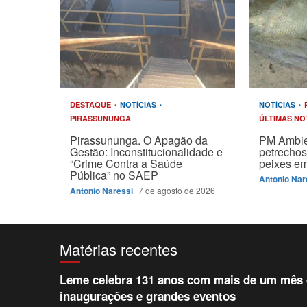
DESTAQUE
NOTÍCIAS
NOTÍCIAS
PIRASSUNUNGA
ÚLTIMAS NO
Pirassununga. O Apagão da
PM Ambie
Gestão: Inconstitucionalidade e
petrechos
“Crime Contra a Saúde
peixes em
Pública” no SAEP
Antonio Nar
Antonio Naressi
7 de agosto de 2026
Matérias recentes
Leme celebra 131 anos com mais de um mês d
inaugurações e grandes eventos