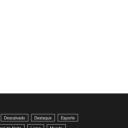
Descalvado
Destaque
Esporte