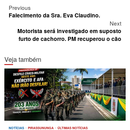
Post
Previous
navigation
Falecimento da Sra. Eva Claudino.
Next
Motorista será investigado em suposto
furto de cachorro. PM recuperou o cão
Veja também
NOTÍCIAS
PIRASSUNUNGA
ÚLTIMAS NOTÍCIAS