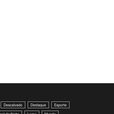
Descalvado
Destaque
Esporte