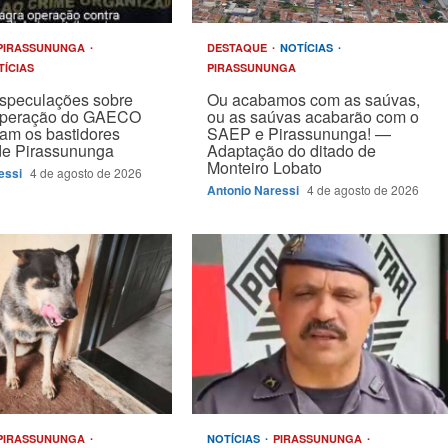
PIRASSUNUNGA
DESTAQUE
NOTÍCIAS
TÍCIAS
PIRASSUNUNGA
speculações sobre
Ou acabamos com as saúvas,
operação do GAECO
ou as saúvas acabarão com o
am os bastidores
SAEP e Pirassununga! —
 de Pirassununga
Adaptação do ditado de
Monteiro Lobato
essi
4 de agosto de 2026
Antonio Naressi
4 de agosto de 2026
PIRASSUNUNGA
NOTÍCIAS
PIRASSUNUNGA