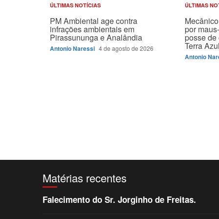
ÚLTIMAS NOTÍCIAS
ÚLTIMAS NO
PM Ambiental age contra
Mecânico 
infrações ambientais em
por maus-
Pirassununga e Analândia
posse de 
Terra Azu
Antonio Naressi
4 de agosto de 2026
Antonio Nar
Matérias recentes
Falecimento do Sr. Jorginho de Freitas.