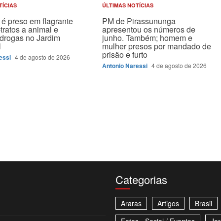
TÍCIAS
ÚLTIMAS NOTÍCIAS
é preso em flagrante
PM de Pirassununga
tratos a animal e
apresentou os números de
drogas no Jardim
junho. Também; homem e
l
mulher presos por mandado de
prisão e furto
essi
4 de agosto de 2026
Antonio Naressi
4 de agosto de 2026
Categorias
Araras
Artigos
Brasil